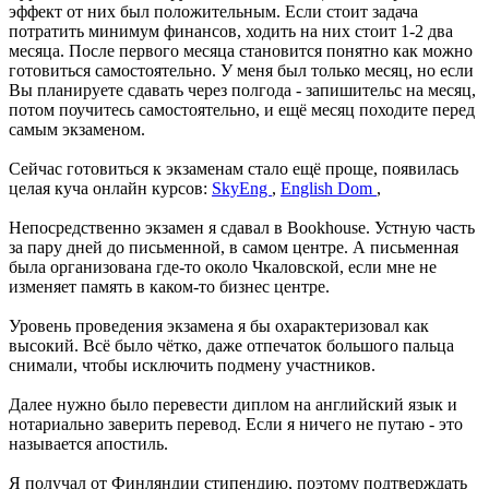
эффект от них был положительным. Если стоит задача
потратить минимум финансов, ходить на них стоит 1-2 два
месяца. После первого месяца становится понятно как можно
готовиться самостоятельно. У меня был только месяц, но если
Вы планируете сдавать через полгода - запишительс на месяц,
потом поучитесь самостоятельно, и ещё месяц походите перед
самым экзаменом.
Сейчас готовиться к экзаменам стало ещё проще, появилась
целая куча онлайн курсов:
SkyEng
,
English Dom
,
Непосредственно экзамен я сдавал в Bookhouse. Устную часть
за пару дней до письменной, в самом центре. А письменная
была организована где-то около Чкаловской, если мне не
изменяет память в каком-то бизнес центре.
Уровень проведения экзамена я бы охарактеризовал как
высокий. Всё было чётко, даже отпечаток большого пальца
снимали, чтобы исключить подмену участников.
Далее нужно было перевести диплом на английский язык и
нотариально заверить перевод. Если я ничего не путаю - это
называется апостиль.
Я получал от Финляндии стипендию, поэтому подтверждать