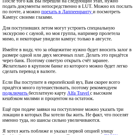
После того как Вы перешли на следующий этап, нужно
подать документы непосредственно в LUT. Можно их послать
по почте, а можно
поехать в Лаппеенранту
и посмотреть
Кампус своими глазами.
Для поступивших летом могут устроить специальную
экскурсию с сауной, но моя группа, например пролетела
мимо, и некоторые увидели кампус только в августе.
Имейте в виду, что за общежитие нужно будет вносить залог в
размере одной или двух месячных плат. Делать это придётся
через банк. Поэтому советую открыть счёт заранее.
Желательно в крупном банке из которого можно будет легко
сделать перевод в валюте.
Если Вы поступите в европейский вуз, Вам скорее всего
придётся много путешествовать, поэтому рекомендуем
подключить
бесплатную карту
Alfa Travel
с высоким
кешбэком милями и процентом на остатоок.
Ещё при подаче заявки на поступление можно указать три
локации в которых Вы хотели бы жить. Не факт, что поселят
именно туда, но шансы сильно увеличиваются.
Я хотел жить поближе и указал первой опцией улицу