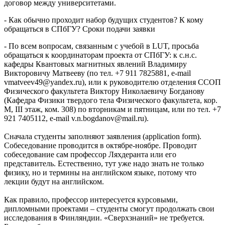
договор между университетами.
- Как обычно проходит набор будущих студентов? К кому
обращаться в СПбГУ? Сроки подачи заявки
- По всем вопросам, связанным с учебой в LUT, просьба
обращаться к координаторам проекта от СПбГУ: к с.н.с.
кафедры Квантовых магнитных явлений Владимиру
Викторовичу Матвееву (по тел. +7 911 7825881, e-mail
vmatveev49@yandex.ru), или к руководителю отделения ССОП
Физического факультета Виктору Николаевичу Богданову
(Кафедра Физики твердого тела Физического факультета, кор.
М, III этаж, ком. 308) по вторникам и пятницам, или по тел. +7
921 7405112, e-mail v.n.bogdanov@mail.ru).
Сначала студенты заполняют заявления (application form).
Собеседование проводится в октябре-ноябре. Проводит
собеседование сам профессор Ляхдеранта или его
представитель. Естественно, тут уже надо знать не только
физику, но и термины на английском языке, потому что
лекции будут на английском.
Как правило, профессор интересуется курсовыми,
дипломными проектами – студенты смогут продолжать свои
исследования в Финляндии. «Сверхзнаний» не требуется.