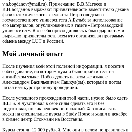
v.n.bogdanov@mail.ru). Примечание: В.В.Матвеев и
В.Н.Богданов выражают признательность заместителю декана
физико-технического факультета Петрозаводского
государственного университета А.Бульбе за использование
его материалов, опубликованных в газете «Петрозаводский
университет». Я от себя присоединяюсь к благодарностям и
выражаю признательность всем кто организовал программу
обмена между LUT и Россией.
Мой личный опыт
После изучения всей этой полезной информации, я посетил
собеседование, на котором нужно было пройти тест на
английском языке. Побеседовать на этом же языке с
Александром Васильевичем Лашкул(ом), который в потом
читал нам курс про полупроводники.
После успешного прохождения этой части, нужно было сдать
IELTS. Я чувствовал в себе силы сделать это и без
подготовки, но как человек осторожный ☺ записался на
месяц на специальные курсы в Study House и ходил в декабре
в бизнес центр Стокманн на Восстания.
Курсы стоили 12 000 рублей. Мне они в целом понравились и