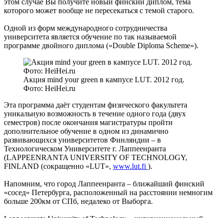
этом случае Вы получите новый финский диплом, тема
которого может вообще не пересекаться с темой старого.
Одной из форм международного сотрудничества
университета является обучение по так называемой
программе двойного диплома («Double Diploma Scheme»).
Акция mind your green в кампусе LUT. 2012 год.
Фото: HeiHei.ru
Эта программа даёт студентам физического факультета
уникальную возможность в течение одного года (двух
семестров) после окончания магистратуры пройти
дополнительное обучение в одном из динамично
развивающихся университетов Финляндии – в
Технологическом Университете г. Лаппеенранта
(LAPPEENRANTA UNIVERSITY OF TECHNOLOGY,
FINLAND (сокращенно «LUT»,
www.lut.fi
).
Напомним, что город Лаппеенранта – ближайший финский
«сосед» Петербурга, расположенный на расстоянии немногим
больше 200км от СПб, недалеко от Выборга.