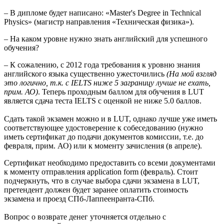
– В дипломе будет написано: «Master's Degree in Technical
Physics» (магистр направления «Техническая физика»).
– На каком уровне нужно знать английский для успешного
обучения?
– К сожалению, с 2012 года требования к уровню знания
английского языка существенно ужесточились
(На мой взгляд
это логично, т.к. с IELTS ниже 5 заграницу лучше не ехать,
прим. АО)
. Теперь проходным баллом для обучения в LUT
является сдача теста IELTS с оценкой не ниже 5.0 баллов.
Сдать такой экзамен можно и в LUT, однако лучше уже иметь
соответствующее удостоверение к собеседованию (нужно
иметь сертификат до подачи документов комиссии, т.е. до
февраля, прим. АО) или к моменту зачисления (в апреле).
Сертификат необходимо предоставить со всеми документами
к моменту отправления application form (февраль). Стоит
подчеркнуть, что в случае выбора сдачи экзамена в LUT,
претендент должен будет заранее оплатить стоимость
экзамена и проезд СПб-Лаппеенранта-СПб.
Вопрос о возврате денег уточняется отдельно с