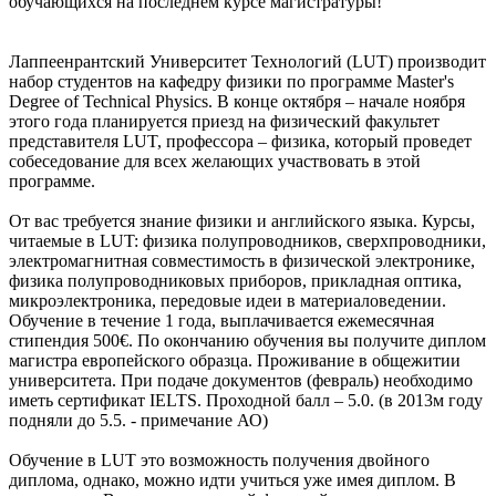
обучающихся на последнем курсе магистратуры!
Лаппеенрантский Университет Технологий (LUT) производит
набор студентов на кафедру физики по программе Master's
Degree of Technical Physics. В конце октября – начале ноября
этого года планируется приезд на физический факультет
представителя LUT, профессора – физика, который проведет
собеседование для всех желающих участвовать в этой
программе.
От вас требуется знание физики и английского языка. Курсы,
читаемые в LUT: физика полупроводников, сверхпроводники,
электромагнитная совместимость в физической электронике,
физика полупроводниковых приборов, прикладная оптика,
микроэлектроника, передовые идеи в материаловедении.
Обучение в течение 1 года, выплачивается ежемесячная
стипендия 500€. По окончанию обучения вы получите диплом
магистра европейского образца. Проживание в общежитии
университета. При подаче документов (февраль) необходимо
иметь сертификат IELTS. Проходной балл – 5.0. (в 2013м году
подняли до 5.5. - примечание АО)
Обучение в LUT это возможность получения двойного
диплома, однако, можно идти учиться уже имея диплом. В