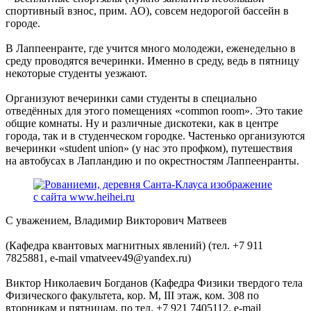
спортивный взнос, прим. АО), совсем недорогой бассейн в
городе.
В Лаппеенранте, где учится много молодежи, еженедельно в
среду проводятся вечеринки. Именно в среду, ведь в пятницу
некоторые студенты уезжают.
Организуют вечеринки сами студенты в специально
отведённых для этого помещениях «common room». Это такие
общие комнаты. Ну и различные дискотеки, как в центре
города, так и в студенческом городке. Частенько организуются
вечеринки «student union» (у нас это профком), путешествия
на автобусах в Лапландию и по окрестностям Лаппеенранты.
С уважением, Владимир Викторович Матвеев
(Кафедра квантовых магнитных явлений) (тел. +7 911
7825881, e-mail vmatveev49@yandex.ru)
Виктор Николаевич Богданов (Кафедра Физики твердого тела
Физического факультета, кор. М, III этаж, ком. 308 по
вторникам и пятницам, по тел. +7 921 7405112, e-mail