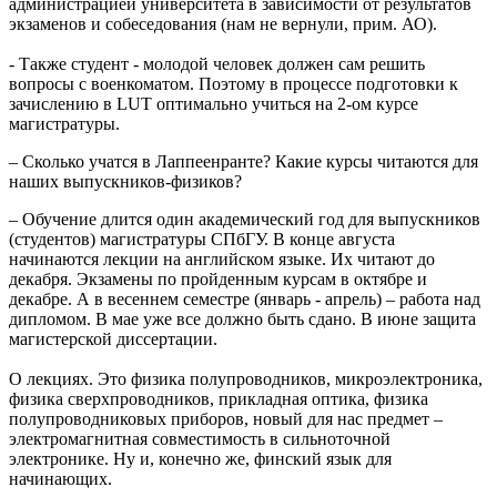
администрацией университета в зависимости от результатов
экзаменов и собеседования (нам не вернули, прим. АО).
- Также студент - молодой человек должен сам решить
вопросы с военкоматом. Поэтому в процессе подготовки к
зачислению в LUT оптимально учиться на 2-ом курсе
магистратуры.
– Сколько учатся в Лаппеенранте? Какие курсы читаются для
наших выпускников-физиков?
– Обучение длится один академический год для выпускников
(студентов) магистратуры СПбГУ. В конце августа
начинаются лекции на английском языке. Их читают до
декабря. Экзамены по пройденным курсам в октябре и
декабре. А в весеннем семестре (январь - апрель) – работа над
дипломом. В мае уже все должно быть сдано. В июне защита
магистерской диссертации.
О лекциях. Это физика полупроводников, микроэлектроника,
физика сверхпроводников, прикладная оптика, физика
полупроводниковых приборов, новый для нас предмет –
электромагнитная совместимость в сильноточной
электронике. Ну и, конечно же, финский язык для
начинающих.