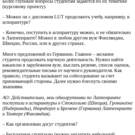
Более глубокие вопросы студентам задаются по их тематике
(курсовому проекту).
– Можно ли с дипломом LUT продолжить учебу, например, в
аспирантуре?
– Конечно, поступить в аспирантуру можно, и не обязательно
в Лаппеенранте! Можно в любом другом вузе Финляндии,
Швеции, России, или в других странах.
Много предложений из Германии. Главное – желание
студента продолжать научную деятельность. Нужно найти
вакансии в зарубежном вузе, выслать резюме, список оценок,
рекомендательные письма от научного руководителя. Как
правило, студента вызывают на собеседование за счет
принимающей стороны. Далее нужно блеснуть своими
знаниями.
АО: Действительно, мои одногруппники по Лаппенранте
поступили в аспирантуры в Стокгольме (Швеция), Гронингене
(Нидерланды), Нюрнберге и Бремене (Германия) Лаппеенранте
и Тампере (Финляндия).
– Как организован досуг студентов?
– Бесплатные спортзалы (нужно заплатить небольшой