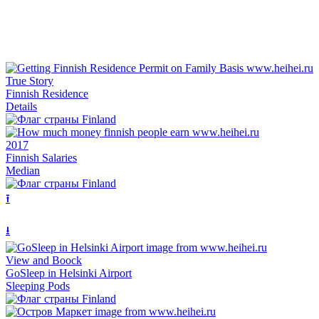
True Story
Finnish Residence
Details
2017
Finnish Salaries
Median
⭱
⭳
View and Boock
GoSleep in Helsinki Airport
Sleeping Pods