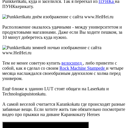
Punkkerikatu, куда и заселился. Так я переехал из
ПУНКа
на
ПУНКкерикату.
Расположение оказалось удачными - между университетом и
продуктовыми магазинами. Даже если Вы ходите пешком, за
10 минут доберетесь куда нужно.
Тем не менее советую купить
велосипед
, либо привезти с
собой, как я сделал со своим
Rock Machine Stampede
и четыре
месяца наслаждался своеобразным даунхилом с холма перед
универом.
Eщё ближе к зданию LUT стоят общаги на Laserkatu и
Technologiapuistonkatu.
А самой веселой считается Karankokatu где происходят разные
забавные вещи. Если хотите жить там обязательно посмотрите
видео про прыжки на диване Каранкокату Heroes