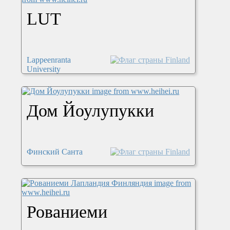
LUT
Lappeenranta
University
Дом Йоулупукки
Финский Санта
Рованиеми