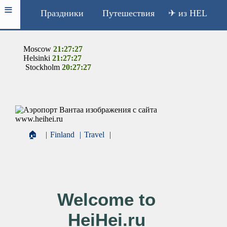
≡
Праздники
Путешествия
✈ из HEL
Moscow
21:27:27
Helsinki
21:27:27
Stockholm
20:27:27
🏠
|
Finland
|
Travel
|
Welcome to
HeiHei.ru