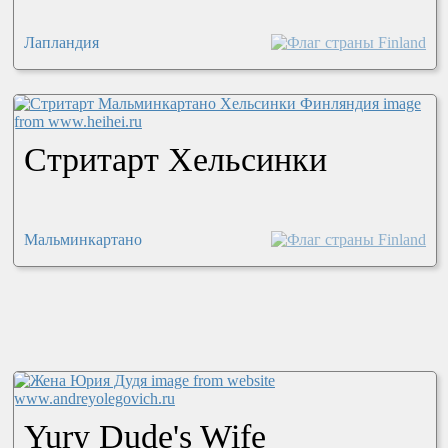
Лапландия
Стритарт Хельсинки
Мальминкартано
Yury Dude's Wife