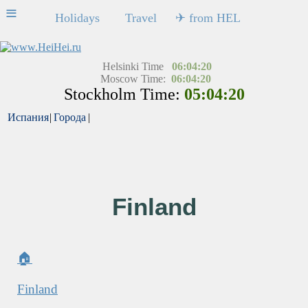
≡
Holidays
Travel
✈ from HEL
Helsinki Time
06:04:20
Moscow Time:
06:04:20
Stockholm Time:
05:04:20
Испания
|
Города
|
Finland
🏠
Finland