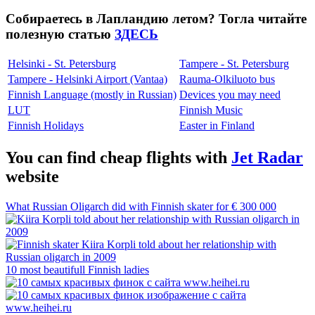
Собираетесь в Лапландию летом? Тогла читайте
полезную статью
ЗДЕСЬ
Helsinki - St. Petersburg
Tampere - St. Petersburg
Tampere - Helsinki Airport (Vantaa)
Rauma-Olkiluoto bus
Finnish Language (mostly in Russian)
Devices you may need
LUT
Finnish Music
Finnish Holidays
Easter in Finland
You can find cheap flights with
Jet Radar
website
What Russian Oligarch did with Finnish skater for € 300 000
10 most beautifull Finnish ladies