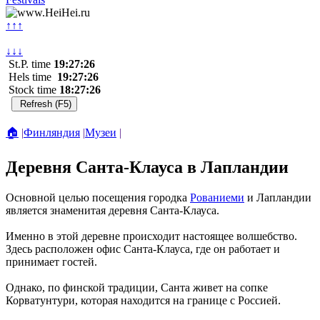
↑↑↑
↓↓↓
St.P. time
19:27:26
Hels time
19:27:26
Stock time
18:27:26
🏠
|
Финляндия
|
Музеи
|
Деревня Санта-Клауса в Лапландии
Основной целью посещения городка
Рованиеми
и Лапландии
является знаменитая деревня Санта-Клауса.
Именно в этой деревне происходит настоящее волшебство.
Здесь расположен офис Санта-Клауса, где он работает и
принимает гостей.
Однако, по финской традиции, Санта живет на сопке
Корватунтури, которая находится на границе с Россией.