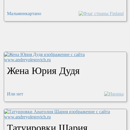
Мальминкартано
Жена Юрия Дудя
Или нет
Татуировки Шария