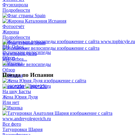
Фуэнхирола
Подробности
Фотоотчёт
Жирона
Подробности
BH, Orbea...
Испанские велосипеды
Обзор
BH, Orbea...
Испанские велосипеды
Обзор
Поезда по Испании
На шоу Басты
Жена Юрия Дудя
Или нет
Все фото
Татуировки Шария
Расшифровка