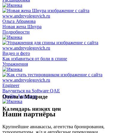
Ольга Абрамова
Новая жена Шнура
Подробности
Видео и фото
Как избавиться от боли в спине
Упражнения
Engineer
Выучиться на Software QAE
Quality Assurance
Отели в Мадриде
Календарь низких цен
Наши партнёры
Крупнейшие авиакассы, агентства бронирования,
турооператоры, ж/д и автобусные перевозчики