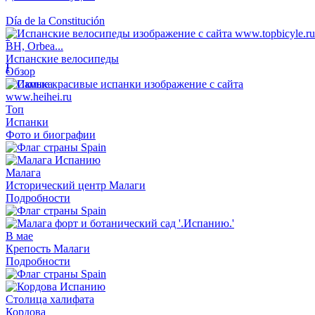
Día de la Constitución
⭱
BH, Orbea...
Испанские велосипеды
⭳
Обзор
Топ
Испанки
Фото и биографии
Малага
Исторический центр Малаги
Подробности
В мае
Крепость Малаги
Подробности
Столица халифата
Кордова