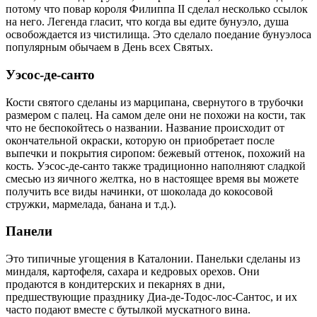
потому что повар короля Филиппа II сделал несколько ссылок
на него. Легенда гласит, что когда вы едите бунуэло, душа
освобождается из чистилища. Это сделало поедание бунуэлоса
популярным обычаем в День всех Святых.
Уэсос-де-санто
Кости святого сделаны из марципана, свернутого в трубочки
размером с палец. На самом деле они не похожи на кости, так
что не беспокойтесь о названии. Название происходит от
окончательной окраски, которую он приобретает после
выпечки и покрытия сиропом: бежевый оттенок, похожий на
кость. Уэсос-де-санто также традиционно наполняют сладкой
смесью из яичного желтка, но в настоящее время вы можете
получить все виды начинки, от шоколада до кокосовой
стружки, мармелада, банана и т.д.).
Панели
Это типичные угощения в Каталонии. Панельки сделаны из
миндаля, картофеля, сахара и кедровых орехов. Они
продаются в кондитерских и пекарнях в дни,
предшествующие празднику Диа-де-Тодос-лос-Сантос, и их
часто подают вместе с бутылкой мускатного вина.