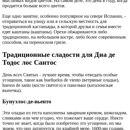
мыслимых видов цветов. На самом деле, это день в году, когда
продается больше всего цветов.
Еще одно занятие, особенно популярное на севере Испании, -
отправиться на улицу или в сельскую местность для
традиционной кастаньяды, в которой друзья и семья вместе
едят каштаны (каштаны). Орехи обжариваются либо
традиционно, на небольшом костре, либо более современным
способом, на переносном гриле.
Традиционные сладости для Диа де
Тодос лос Сантос
День всех Святых - лучшее время, чтобы отведать особые
угощения, такие как bueñuelos de viento (ветряные оладьи),
huesos de santo (кости святого) и панельки (каталонская
выпечка).
Бунуэлос-де-вьенто
Эти оладьи из теста наполнены заварным кремом, шоколадом,
сливками или чем угодно, что пожелает ваше сердце. Никто
точно не знает, когда было изобретено это угощение, но мы
знаем, что оно датируется, по крайней мере, 1600-ми годами,