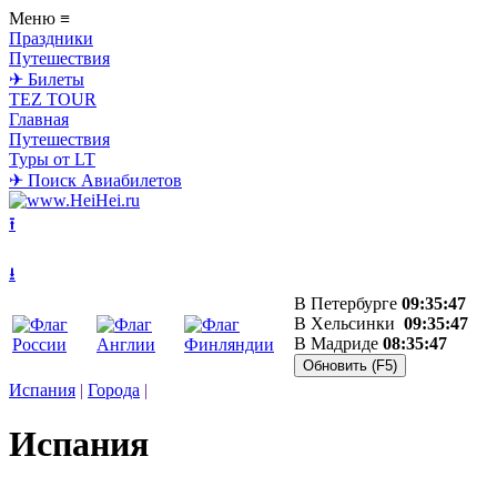
Меню
≡
Праздники
Путешествия
✈ Билеты
TEZ TOUR
Главная
Путешествия
Туры от LT
✈ Поиск Авиабилетов
⭱
⭳
В Петербурге
09:35:47
В Хельсинки
09:35:47
В Мадриде
08:35:47
Испания
|
Города
|
Испания