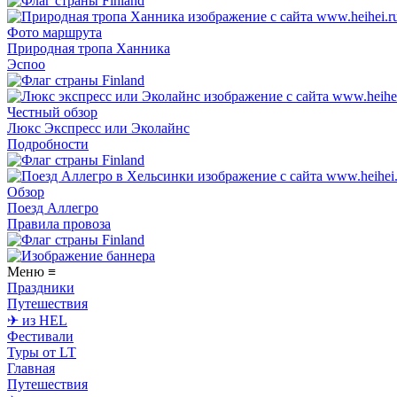
Фото маршрута
Природная тропа Ханника
Эспоо
Честный обзор
Люкс Экспресс или Эколайнс
Подробности
Обзор
Поезд Аллегро
Правила провоза
Меню
≡
Праздники
Путешествия
✈ из HEL
Фестивали
Туры от LT
Главная
Путешествия