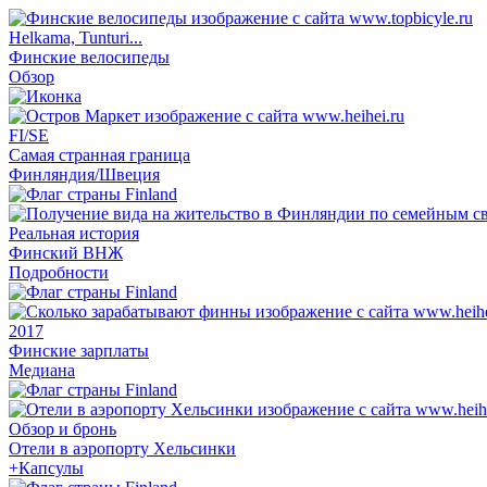
Helkama, Tunturi...
Финские велосипеды
Обзор
FI/SE
Самая странная граница
Финляндия/Швеция
Реальная история
Финский ВНЖ
Подробности
2017
Финские зарплаты
Медиана
Обзор и бронь
Отели в аэропорту Хельсинки
+Капсулы