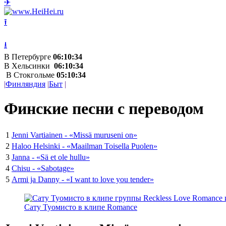
✈
⭱
⭳
В Петербурге
06:10:34
В Хельсинки
06:10:34
В Стокгольме
05:10:34
|
Финляндия
|
Быт
|
Финские песни с переводом
1
Jenni Vartiainen - «Missä muruseni on»
2
Haloo Helsinki - «Maailman Toisella Puolen»
3
Janna - «Sä et ole hullu»
4
Chisu - «Sabotage»
5
Armi ja Danny - «I want to love you tender»
Сату Туомисто в клипе Romance