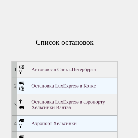
Список остановок
🦁
Автовокзал Санкт-Петербурга
🚏
🚌
Остановка LuxExpress в Котке
🦁
🚏
Остановка LuxExpress в аэропорту
🚌
Хельсинки Вантаа
🚌
Аэропорт Хельсинки
🚏
🚌