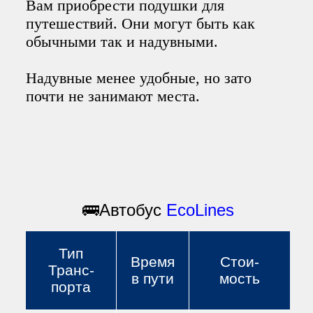
Вам приобрести подушки для
путешествий. Они могут быть как
обычными так и надувными.
Надувные менее удобные, но зато
почти не занимают места.
🚌Автобус
EcoLines
Тип
Время
Стои
-
Транс
-
в пути
мость
порта