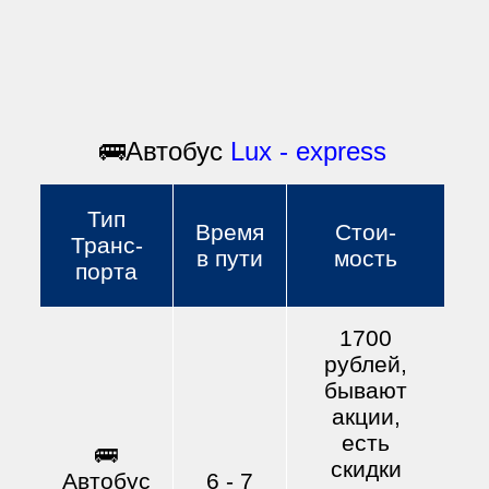
🚌Автобус
Lux
-
express
Тип
Время
Стои
-
Транс
-
в пути
мость
порта
1700
рублей,
бывают
акции,
есть
🚌
скидки
Автобус
6 - 7