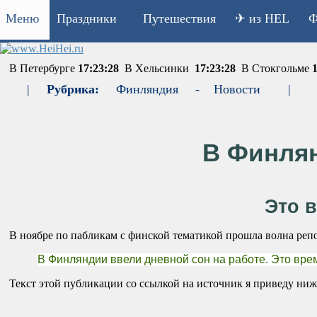
Меню
Праздники
Путешествия
✈ из HEL
Ф
В Петербурге
17:23:28
В Хельсинки
17:23:28
В Стокгольме
1
|
Рубрика:
Финляндия
-
Новости
|
В Финлян
Это в
В ноябре по пабликам с финской тематикой прошла волна реп
В Финляндии ввели дневной сон на работе. Это врем
Текст этой публикации со ссылкой на источник я приведу ниж