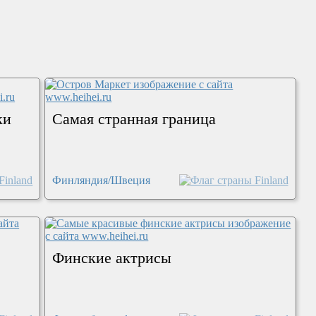
ки
Самая странная граница
Финляндия/Швеция
Финские актрисы