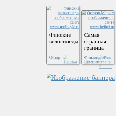
Финские
Самая
велосипеды
странная
граница
Обзор
Финляндия/
Швеция