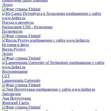
Природная тропа Ханника
Эспоо
Поезда и автобусы
Расписание СПб - Хельсинки
Подробости
История и фото
Вилла Руллуд
Эспоо
Воспоминания
LUT
Lappeenranta University
Лапландия
Дом Йоулупукки
Финский Санта