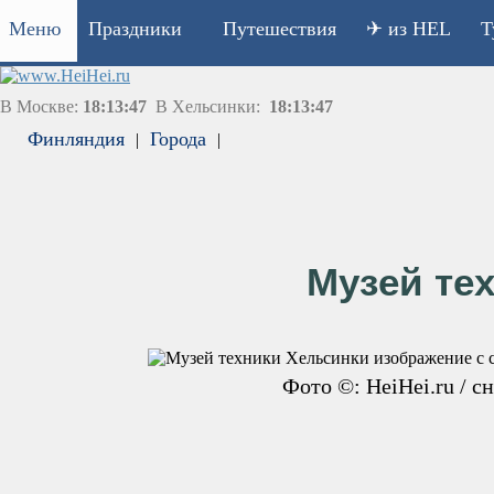
Меню
Праздники
Путешествия
✈ из HEL
Т
В Москве:
18:13:47
В Хельсинки:
18:13:47
Финляндия
Города
|
|
Музей те
Фото ©: HeiHei.ru / с