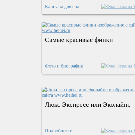
Капсулы для сна
Самые красивые финки
Фото и биографии
Люкс Экспресс или Эколайнс
Подробности