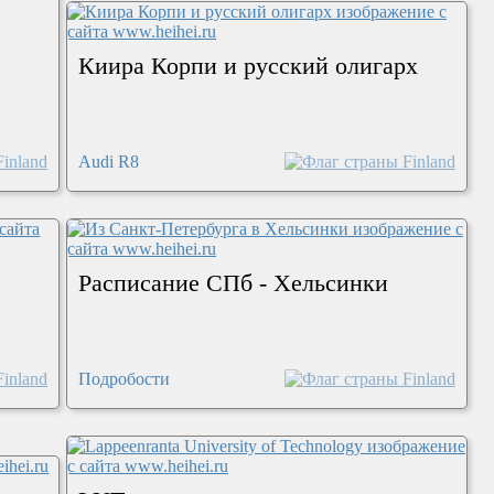
Киира Корпи и русский олигарх
Audi R8
Расписание СПб - Хельсинки
Подробости