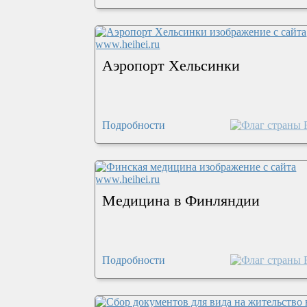
Аэропорт Хельсинки
Подробности
Медицина в Финляндии
Подробности