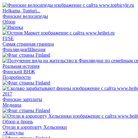
Helkama, Tunturi...
Финские велосипеды
Обзор
FI/SE
Самая странная граница
Финляндия/Швеция
Реальная история
Финский ВНЖ
Подробности
2017
Финские зарплаты
Медиана
Обзор и бронь
Отели в аэропорту Хельсинки
+Капсулы