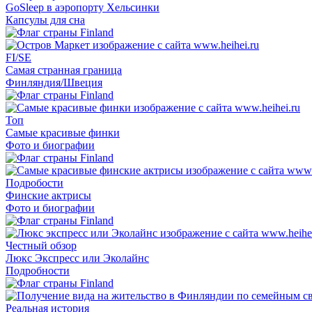
GoSleep в аэропорту Хельсинки
Капсулы для сна
FI/SE
Самая странная граница
Финляндия/Швеция
Топ
Самые красивые финки
Фото и биографии
Подробости
Финские актрисы
Фото и биографии
Честный обзор
Люкс Экспресс или Эколайнс
Подробности
Реальная история