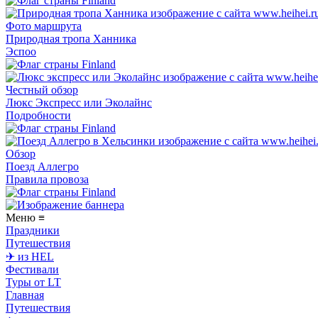
Фото маршрута
Природная тропа Ханника
Эспоо
Честный обзор
Люкс Экспресс или Эколайнс
Подробности
Обзор
Поезд Аллегро
Правила провоза
Меню
≡
Праздники
Путешествия
✈ из HEL
Фестивали
Туры от LT
Главная
Путешествия