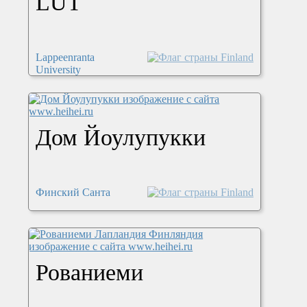
LUT
Lappeenranta
University
Дом Йоулупукки
Финский Санта
Рованиеми