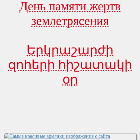
День памяти жертв
землетрясения
Երկրաշարժի
զոհերի հիշատակի
օր