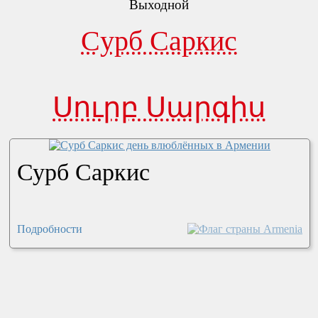
Выходной
Cурб Саркис
Սուրբ Սարգիս
Сурб Саркис
Подробности