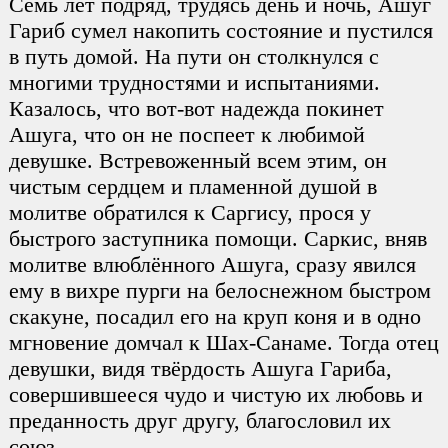
Семь лет подряд, трудясь день и ночь, Ашуг
Гариб сумел накопить состояние и пустился
в путь домой. На пути он столкнулся с
многими трудностями и испытаниями.
Казалось, что вот-вот надежда покинет
Ашуга, что он не поспеет к любимой
девушке. Встревоженный всем этим, он
чистым сердцем и пламенной душой в
молитве обратился к Саргису, прося у
быстрого заступника помощи. Саркис, вняв
молитве влюблённого Ашуга, сразу явился
ему в вихре пурги на белоснежном быстром
скакуне, посадил его на круп коня и в одно
мгновение домчал к Шах-Санаме. Тогда отец
девушки, видя твёрдость Ашуга Гариба,
совершившееся чудо и чистую их любовь и
преданность друг другу, благословил их
союз.