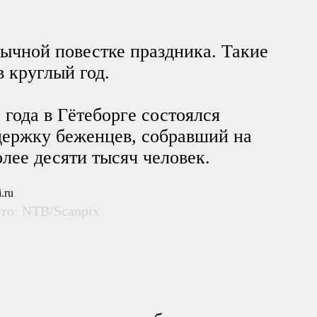
бычной повестке праздника. Такие
 круглый год.
 года в Гётеборге состоялся
держку беженцев, собравший на
лее десяти тысяч человек.
то: NTB/Scanpix