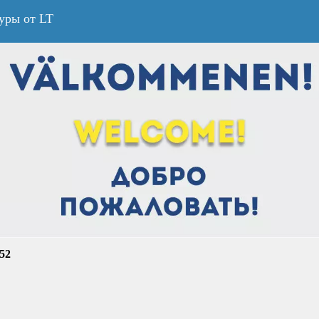
уры от LT
:52