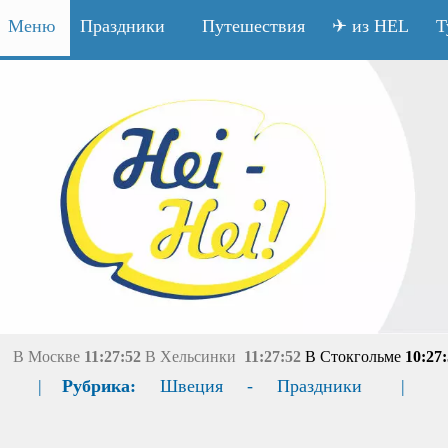
Меню
Праздники
Путешествия
✈ из HEL
Т
В Москве
11:27:52
В Хельсинки
11:27:52
В Стокгольме
10:27
|
Рубрика:
Швеция
-
Праздники
|