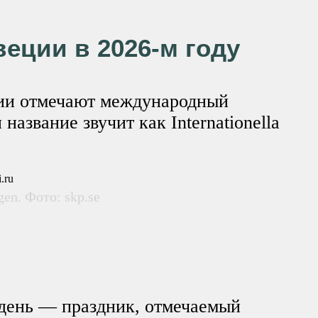
веции в 2026-м году
ции отмечают международный
азвание звучит как Internationella
gen. Фото: skp.se
ень — праздник, отмечаемый