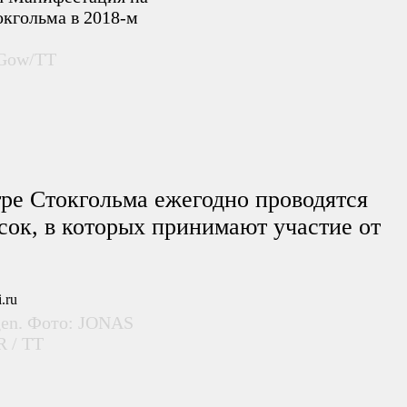
окгольма в 2018-м
 Gow/TT
тре Стокгольма ежегодно проводятся
ок, в которых принимают участие от
agen. Фото: JONAS
 / TT