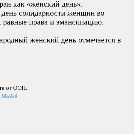
тран как «женский день».
 день солидарности женщин во
а равные права и эмансипацию.
ародный женский день отмечается в
та от ООН.
:
un.org