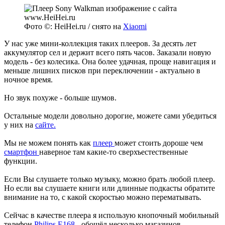
Фото ©: HeiHei.ru / снято на
Xiaomi
У нас уже мини-коллекция таких плееров. За десять лет
аккумулятор сел и держит всего пять часов. Заказали новую
модель - без колесика. Она более удачная, проще навигация и
меньше лишних писков при переключении - актуально в
ночное время.
Но звук похуже - больше шумов.
Остальные модели довольно дорогие, можете сами убедиться
у них на
сайте.
Мы не можем понять как
плеер
может стоить дороше чем
смартфон
наверное там какие-то сверхъестественные
функции.
Если Вы слушаете только музыку, можно брать любой плеер.
Но если вы слушаете книги или длинные подкасты обратите
внимание на то, с какой скоростью можно перематывать.
Сейчас в качестве плеера я использую кнопочный мобильный
телефон
Philips E168
- обошёл несколько магазинов,