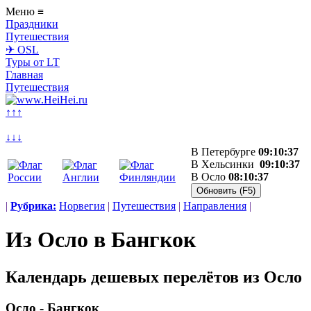
Меню
≡
Праздники
Путешествия
✈ OSL
Туры от LT
Главная
Путешествия
↑↑
↑
↓↓
↓
В Петербурге
09:10:37
В Хельсинки
09:10:37
В Осло
08:10:37
|
Рубрика:
Норвегия
|
Путешествия
|
Направления
|
Из Осло в Бангкок
Календарь дешевых перелётов из Осло
Осло - Бангкок