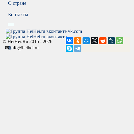
О стране
Контакты
vk.com
© HeiHei.Ru 2015 - 2026
✉ info@heihei.ru
🌐