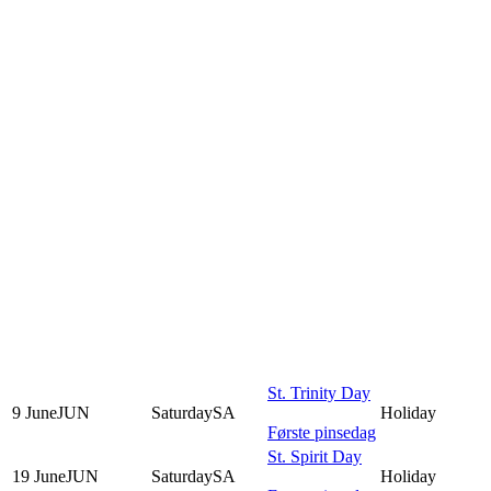
St. Trinity Day
9
June
JUN
Saturday
SA
Holiday
Første pinsedag
St. Spirit Day
19
June
JUN
Saturday
SA
Holiday