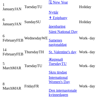
🗓 New Year
1
Tuesday
TU
Holiday
January
JAN
Nyttår
✝ Epiphany
6
Sunday
SU
Holiday
January
JAN
åpenbaring
Sámi National Day
6
Wednesday
WE
Work
-
day
February
FEB
Samenes
nasjonaldag
14
Thursday
TH
St. Valentine's day
Work
-
day
February
FEB
Жирный
5
Tuesday
TU
Tuesday
TU
Work
-
day
March
MAR
Skru tirsdag
International
Women's Day
8
Friday
FR
Work
-
day
March
MAR
Den internasjonale
kvinnedagen