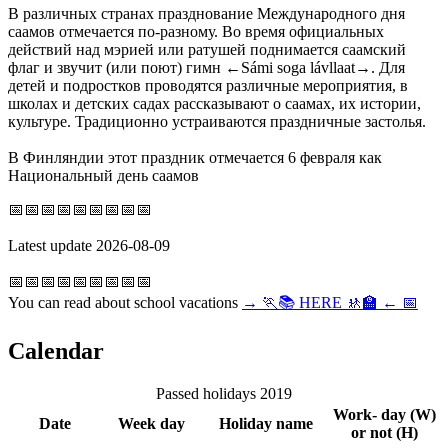
В различных странах празднование Международного дня
саамов отмечается по-разному. Во время официальных
действий над мэрией или ратушей поднимается саамский
флаг и звучит (или поют) гимн ←Sámi soga lávllaat→. Для
детей и подростков проводятся различные мероприятия, в
школах и детских садах рассказывают о саамах, их истории,
культуре. Традиционно устраиваются праздничные застолья.
В Финляндии этот праздник отмечается 6 февраля как
Национальный день саамов
📅
📅📅📅📅📅📅📅📅
Latest update 2026-08-09
📅📅📅📅📅📅📅📅
📅
You can read about school vacations
→
🏃📚
HERE
🚸🏫
← 📅
Calendar
Passed holidays 2019
Work
-
day (W)
Date
Week day
Holiday name
or not (H)