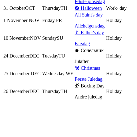
Første pinsedag
31
October
OCT
Thursday
TH
🎃 Halloween
Work
-
day
All Saint's day
1
November
NOV
Friday
FR
Holiday
Allehelgensdag
👨 Father's day
10
November
NOV
Sunday
SU
Holiday
Farsdag
🎄 Сочельник
24
December
DEC
Tuesday
TU
Holiday
Julaften
🎅 Christmas
25
December
DEC
Wednesday
WE
Holiday
Første Juledag
🎁 Boxing Day
26
December
DEC
Thursday
TH
Holiday
Andre juledag