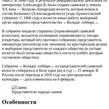
смысл. В 1866 году, в результате реформаторской деятельности
императора Александра II, была создана саамская (с начала
XX века — Кольско-Лопарская) волость, которая вошла в
состав Кольского (Александровского) уезда Архангельской
губернии. C 1868 года в волости начал работу выборный
орган народного представительства ←Коладаг соббарь→.
В собрание входили старшина (управляющий саамской
волостью), заседатель (помощник управляющего), писарь
(секретарь, который вёл протокол собрания), представитель
императора (инспектор или чиновник по крестьянским делам)
и выборные представители от каждого общества (в составе
волости было несколько обществ) и погоста (сиййт, которые
составляли общество).
Собрание ←Коладаг соббарь→ из представителей саамской
волости собиралось в Коле один раз в год — 25 января. В
России после перехода в 1918 году на григорианский
календарь — дата изменилась на 6 февраля.
Представители народа саамов
Особенности