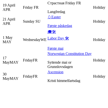
Страстная
Friday
FR
19
April
Friday
FR
Holiday
APR
Langfredag
🥚Easter
21
April
Sunday
SU
Holiday
APR
Første påskedag
🎓
🛠
1
May
Labor Day
🛠
Wednesday
WE
Holiday
MAY
Første mai
Norwegian Constitution Day
17
Friday
FR
Holiday
May
MAY
Syttende mai or
Grunnlovsdagen
Ascension
30
Friday
FR
Holiday
May
MAY
Kristi himmelfartsdag