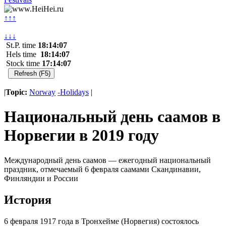
↑↑↑
↓↓↓
St.P. time
18:14:07
Hels time
18:14:07
Stock time
17:14:07
|
Topic:
Norway
-
Holidays
|
Национальный день саамов в
Норвегии в 2019 году
Международный день саамов — ежегодный национальный
праздник, отмечаемый 6 февраля саамами Скандинавии,
Финляндии и России
История
6 февраля 1917 года в Тронхейме (Норвегия) состоялось