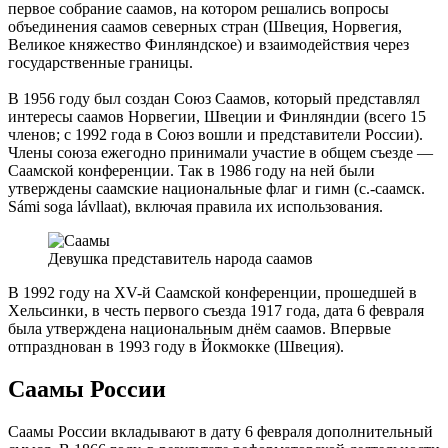
первое собрание саамов, на котором решались вопросы
объединения саамов северных стран (Швеция, Норвегия,
Великое княжество Финляндское) и взаимодействия через
государственные границы.
В 1956 году был создан Союз Саамов, который представлял
интересы саамов Норвегии, Швеции и Финляндии (всего 15
членов; с 1992 года в Союз вошли и представители России).
Члены союза ежегодно принимали участие в общем съезде —
Саамской конференции. Так в 1986 году на ней были
утверждены саамские национальные флаг и гимн (с.-саамск.
Sámi soga lávllaat), включая правила их использования.
Девушка представитель народа саамов
В 1992 году на XV-й Саамской конференции, прошедшей в
Хельсинки, в честь первого съезда 1917 года, дата 6 февраля
была утверждена национальным днём саамов. Впервые
отпразднован в 1993 году в Йокмокке (Швеция).
Саамы России
Саамы России вкладывают в дату 6 февраля дополнительный