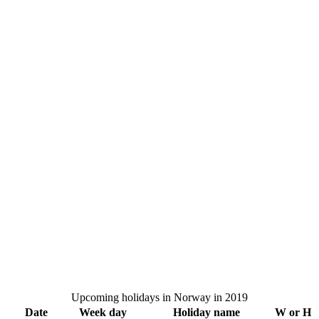
Upcoming holidays in Norway in 2019
Date
Week day
Holiday name
W or H