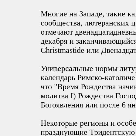
Многие на Западе, такие к
сообщества, лютеранских ц
отмечают двенадцатидневн
декабря и заканчивающийся
Christmastide или Двенадца
Универсальные нормы литу
календарь Римско-католиче
что "Время Рождества начи
молитва I) Рождества Госпо
Богоявления или после 6 я
Некоторые регионы и особ
празднующие Тридентскую м