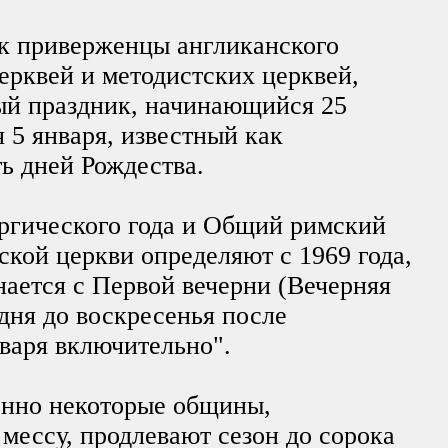
ак приверженцы англиканского
ерквей и методистских церквей,
ый праздник, начинающийся 25
 5 января, известный как
ть дней Рождества.
ргического года и Общий римский
ской церкви определяют с 1969 года,
нается с Первой вечерни (Вечерняя
дня до воскресенья после
нваря включительно".
енно некоторые общины,
ессу, продлевают сезон до сорока