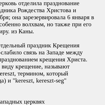
церковь отделила празднование
здника Рождества Христова и
бря; она зарезервировала 6 января в
собенно волхвам, но также при его
иру. из Каны.
 отдельный праздник Крещения
ослабило связь на Западе между
празднованием крещения Христа.
в виду крещение, называют
ereszt, термином, который
) и "kereszt, kereszt-seg"
западных церквях